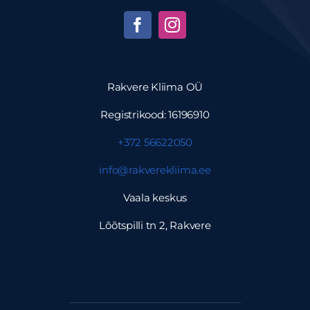
Rakvere Kliima OÜ
Registrikood: 16196910
+372 56622050
info@rakverekliima.ee
Vaala keskus
Lõõtspilli tn 2, Rakvere