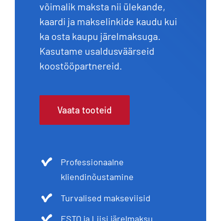
võimalik maksta nii ülekande,
kaardi ja makselinkide kaudu kui
ka osta kaupu järelmaksuga.
Kasutame usaldusväärseid
koostööpartnereid.
Vaata tooteid
Professionaalne
kliendinõustamine
Turvalised makseviisid
ESTO ja Liisi järelmaksu